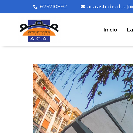
675710892
aca.astrabudua@
Inicio
La