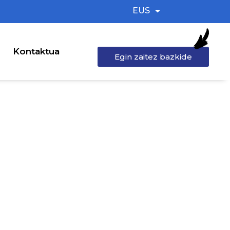
EUS
Kontaktua
Egin zaitez bazkide