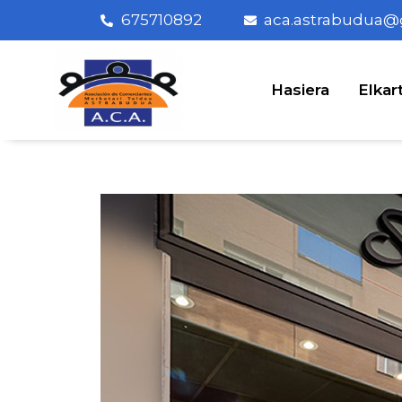
675710892
aca.astrabudua@
Hasiera
Elkar