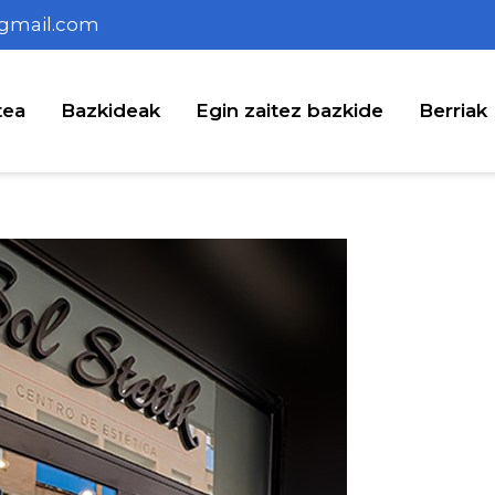
gmail.com
tea
Bazkideak
Egin zaitez bazkide
Berriak