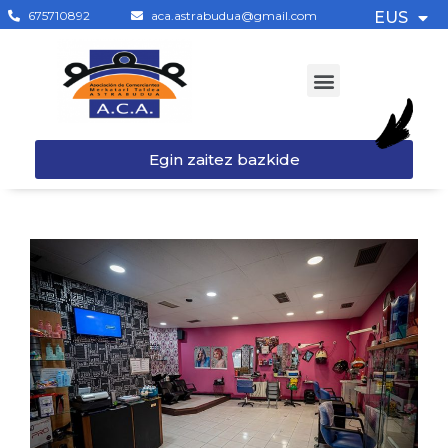
675710892
aca.astrabudua@gmail.com
EUS
Egin zaitez bazkide