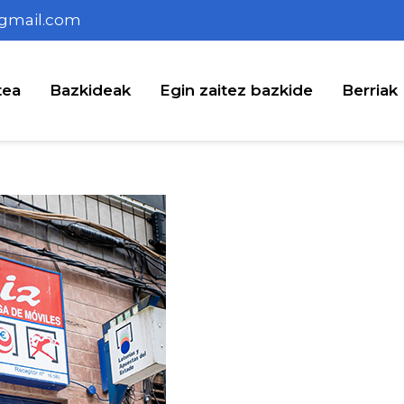
gmail.com
tea
Bazkideak
Egin zaitez bazkide
Berriak