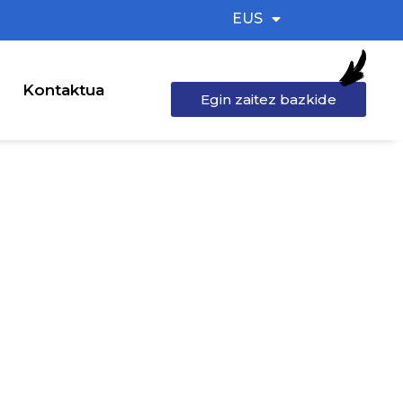
EUS
Kontaktua
Egin zaitez bazkide