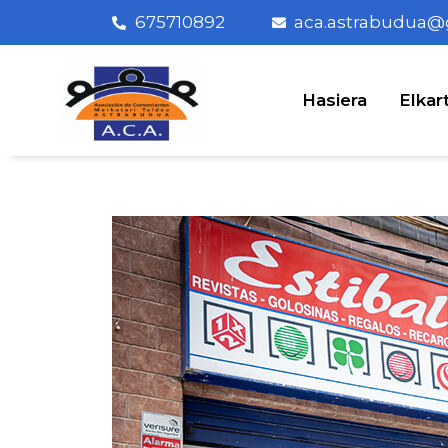
675710892
aca.astrabudua@
Hasiera
Elkar