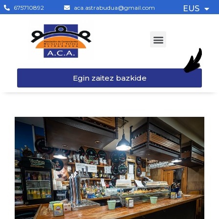
675710892
aca.astrabudua@gmail.com
EUS
Egin zaitez bazkide