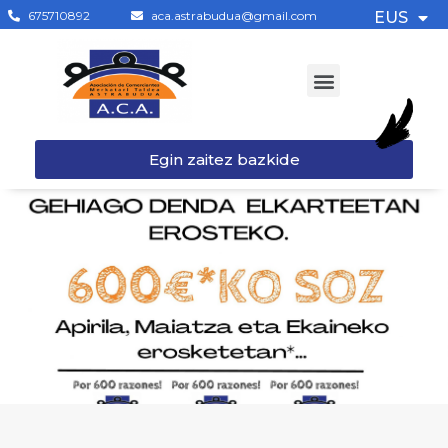
675710892
aca.astrabudua@gmail.com
EUS
Egin zaitez bazkide