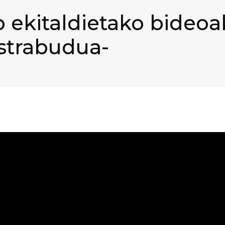
 ekitaldietako bideoa
strabudua-