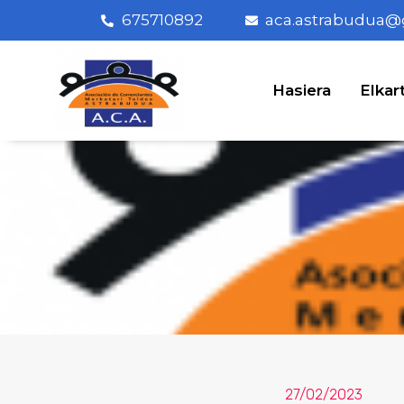
675710892
aca.astrabudua@
Hasiera
Elkar
27/02/2023