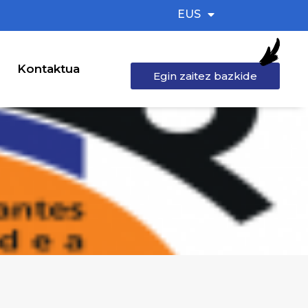
EUS
Kontaktua
Egin zaitez bazkide