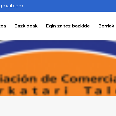
gmail.com
tea
Bazkideak
Egin zaitez bazkide
Berriak